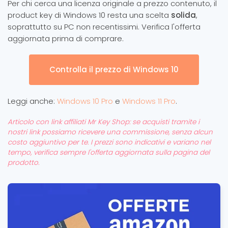
Per chi cerca una licenza originale a prezzo contenuto, il
product key di Windows 10 resta una scelta
solida
,
soprattutto su PC non recentissimi. Verifica l'offerta
aggiornata prima di comprare.
Controlla il prezzo di Windows 10
Leggi anche:
Windows 10 Pro
e
Windows 11 Pro
.
Articolo con link affiliati Mr Key Shop: se acquisti tramite i
nostri link possiamo ricevere una commissione, senza alcun
costo aggiuntivo per te. I prezzi sono indicativi e variano nel
tempo, verifica sempre l'offerta aggiornata sulla pagina del
prodotto.