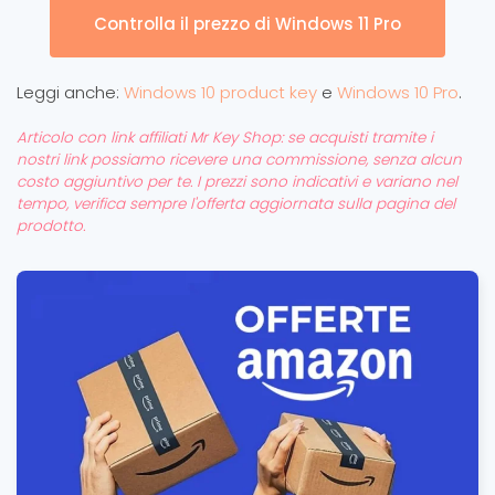
Controlla il prezzo di Windows 11 Pro
Leggi anche:
Windows 10 product key
e
Windows 10 Pro
.
Articolo con link affiliati Mr Key Shop: se acquisti tramite i
nostri link possiamo ricevere una commissione, senza alcun
costo aggiuntivo per te. I prezzi sono indicativi e variano nel
tempo, verifica sempre l'offerta aggiornata sulla pagina del
prodotto.