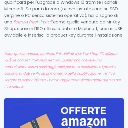
qualificarti per l'upgrade a Windows 10 tramite i canali
Microsoft. Se parti da zero (nuova installazione su SSD
vergine o PC senza sistema operativo), hai bisogno di
una
licenza fresh install
come quelle vendute da Mr Key
Shop: scarichi l'ISO ufficiale dal sito Microsoft, crei un USB
avviabile e inserisci la product key durante l'installazione.
Nota: questo articolo contiene link affiliati a Mr Key Shop (ID affiliato
721). Se acquisti tramite questi link, potremmo ricevere una
commissione senza costi aggiuntivi per te. Le recensioni e i prezzi si
basano su dati verificati al momento della pubblicazione; verifica
sempre la disponibilità e il prezzo aggiornato direttamente sul sito del
rivenditore.