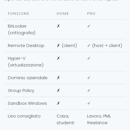
FUNZIONE
HOME
PRO
BitLocker
✗
✓
(crittografia)
Remote Desktop
✗ (client)
✓ (host + client)
Hyper-V
✗
✓
(virtualizzazione)
Dominio aziendale
✗
✓
Group Policy
✗
✓
Sandbox Windows
✗
✓
Uso consigliato
Casa,
Lavoro, PMI,
studenti
freelance