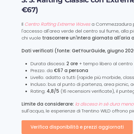
€67)
Il
Centro Rafting Extreme Waves
a Commezzadura prop
l'accesso all'area verde del centro sul fiume, alla p
chi vuole
trascorrere un'intera giornata all'aria 
Dati verificati (fonte: GetYourGuide, giugno 202
Durata discesa:
2 ore
+ tempo libero al centro
Prezzo: da
€67 a persona
Livello: adatto a tutti (rapide più morbide, classe 
Incluso: bus al punto di partenza, area picnic, 
Rating:
4,8/5
(16 recensioni verificate), il punte
Limite da considerare:
la discesa in sé dura meno (
sull'acqua, le esperienze di Trentino WILD offrono p
Verifica disponibilità e prezzi aggiornati