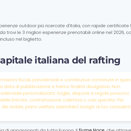
rienze outdoor più ricercate d'Italia, con rapide certificate f
da trovi le 3 migliori esperienze prenotabili online nel 2026, c
 incluso nel biglietto.
apitale italiana del rafting
rmazioni fiscali, previdenziali e contributive contenute in que
 data di pubblicazione e hanno finalità divulgativa. Non
evidenziale personalizzata. Soglie, aliquote e regole possono
 delle Entrate, contrattazione collettiva o casi specifici. Per
ei redditi, piano welfare aziendale) rivolgiti al tuo consulen
ia di appassionati da tutta Europa. Il
fiume Noce
, che attrav