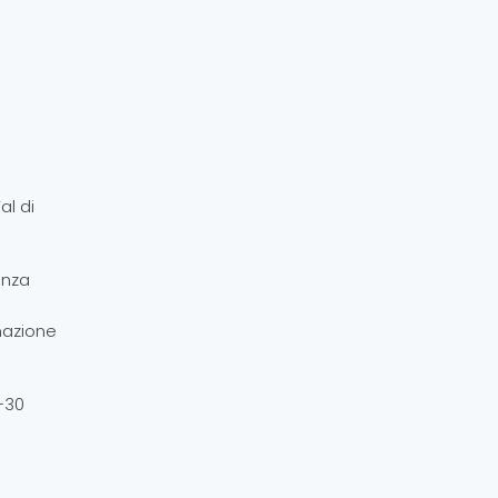
al di
enza
inazione
–30