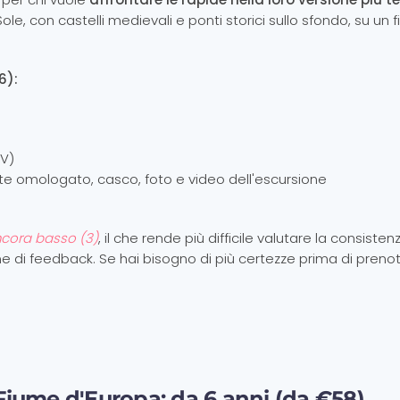
Sole, con castelli medievali e ponti storici sullo sfondo, su un 
6):
IV)
te omologato, casco, foto e video dell'escursione
ancora basso (3)
, il che rende più difficile valutare la consisten
ne di feedback. Se hai bisogno di più certezze prima di preno
 Fiume d'Europa: da 6 anni (da €58)