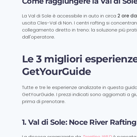
Come raggiungere la Val di Sol
La Val di Sole è accessibile in auto in circa
2 ore da
uscita Cles-Val di Non. I centri rafting si concen
collegamento diretto in treno: la soluzione più pra
dall'operatore.
Le 3 migliori esperienze
GetYourGuide
Tutte e tre le esperienze analizzate in questa gui
GetYourGuide. I prezzi indicati sono aggiornati a g
prima di prenotare.
1. Val di Sole: Noce River Raftin
La discesa organizzata da
Trentino WILD
è pensata 