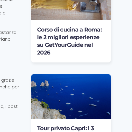
le
e e
Corso di cucina a Roma:
bastanza
le 2 migliori esperienze
riano
su GetYourGuide nel
2026
 grazie
 anche per
, i posti
Tour privato Capri: i 3