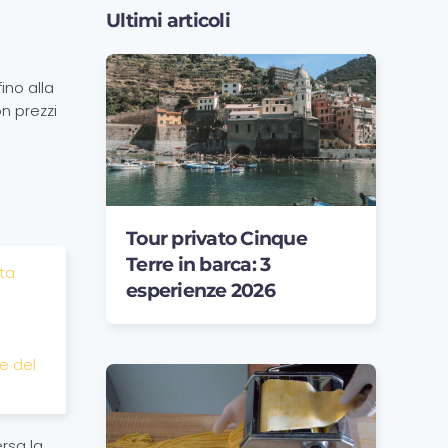
Ultimi articoli
ino alla
on prezzi
Tour privato Cinque
Terre in barca: 3
sta
esperienze 2026
te del
ersa la