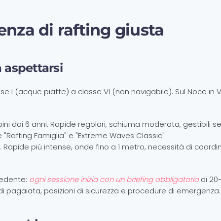
enza di rafting giusta
a aspettarsi
sse I (acque piatte) a classe VI (non navigabile). Sul Noce in V
bini dai 6 anni. Rapide regolari, schiuma moderata, gestibili s
 "Rafting Famiglia" e "Extreme Waves Classic"
a. Rapide più intense, onde fino a 1 metro, necessità di coord
cedente:
ogni sessione inizia con un briefing obbligatorio
di 20
 di pagaiata, posizioni di sicurezza e procedure di emergenza.