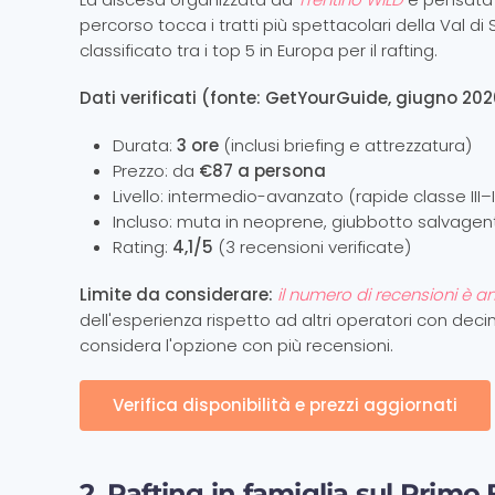
percorso tocca i tratti più spettacolari della Val di 
classificato tra i top 5 in Europa per il rafting.
Dati verificati (fonte: GetYourGuide, giugno 202
Durata:
3 ore
(inclusi briefing e attrezzatura)
Prezzo: da
€87 a persona
Livello: intermedio-avanzato (rapide classe III–
Incluso: muta in neoprene, giubbotto salvagen
Rating:
4,1/5
(3 recensioni verificate)
Limite da considerare:
il numero di recensioni è 
dell'esperienza rispetto ad altri operatori con deci
considera l'opzione con più recensioni.
Verifica disponibilità e prezzi aggiornati
2. Rafting in famiglia sul Primo