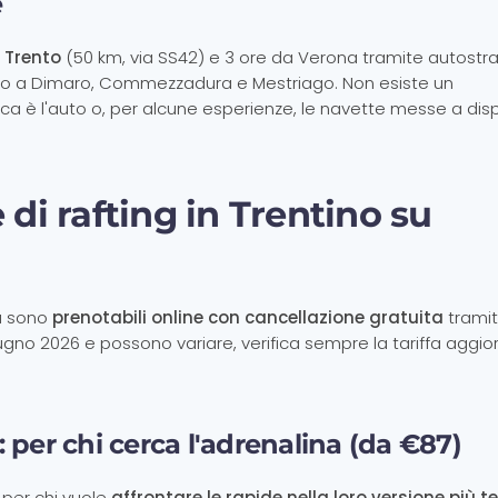
e
 Trento
(50 km, via SS42) e 3 ore da Verona tramite autostr
trano a Dimaro, Commezzadura e Mestriago. Non esiste un
tica è l'auto o, per alcune esperienze, le navette messe a dis
 di rafting in Trentino su
da sono
prenotabili online con cancellazione gratuita
trami
iugno 2026 e possono variare, verifica sempre la tariffa aggio
g: per chi cerca l'adrenalina (da €87)
per chi vuole
affrontare le rapide nella loro versione più t