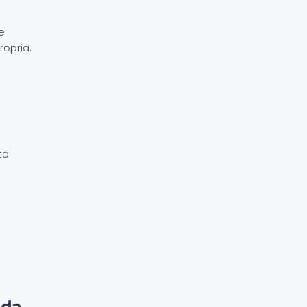
e
ropria.
ta
(da