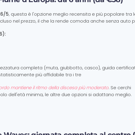
,6/5
, questa è l'opzione meglio recensita e più popolare tra l
cluso nel prezzo, il che la rende comoda anche senza auto p
6):
trezzatura completa (muta, giubbotto, casco), guida certifica
statisticamente più affidabile tra i tre
ordo mantiene il ritmo della discesa più moderato
. Se cerchi
lo dell'età minima, le altre due opzioni si adattano meglio.
me Waves: giornata completa al centro 