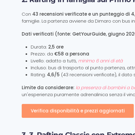
Con
43 recensioni verificate e un punteggio di 4
famiglie. La partenza avviene da Dimaro con bus in
Dati verificati (fonte: GetYourGuide, giugno 202
Durata:
2,5 ore
Prezzo: da
€58 a persona
Livello: adatto a tutti,
minimo 6 anni di età
Incluso: bus di trasporto al punto partenza, at
Rating:
4,6/5
(43 recensioni verificate), il dato 
Limite da considerare:
la presenza di bambini a b
un'esperienza puramente adrenalinica senza il vinco
Verifica disponibilità e prezzi aggiornati
3. 3. Rafting Classic con Extre