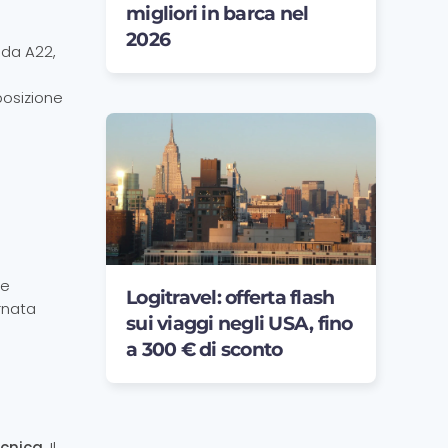
migliori in barca nel
2026
ada A22,
posizione
te
Logitravel: offerta flash
rnata
sui viaggi negli USA, fino
a 300 € di sconto
ecnica
. Il