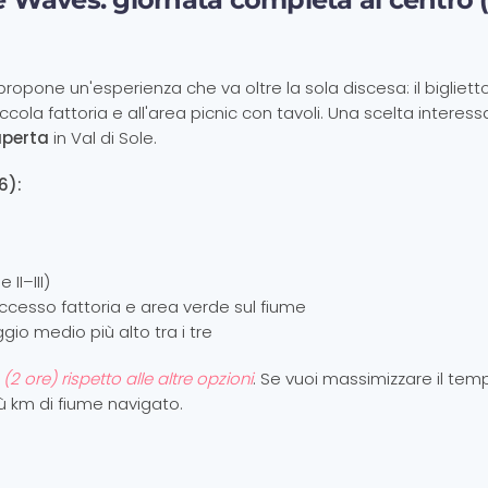
one un'esperienza che va oltre la sola discesa: il biglietto
iccola fattoria e all'area picnic con tavoli. Una scelta interes
aperta
in Val di Sole.
6):
II–III)
accesso fattoria e area verde sul fiume
ggio medio più alto tra i tre
2 ore) rispetto alle altre opzioni
. Se vuoi massimizzare il tem
iù km di fiume navigato.