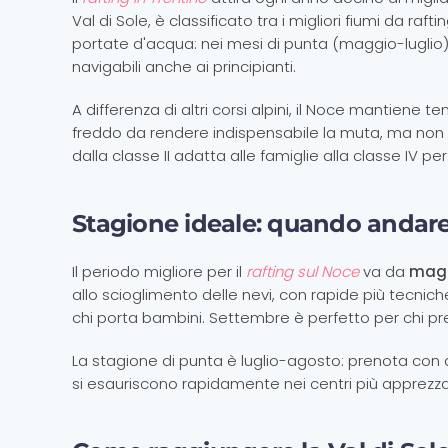
Val di Sole, è classificato tra i migliori fiumi da raf
portate d'acqua: nei mesi di punta (maggio-luglio
navigabili anche ai principianti.
A differenza di altri corsi alpini, il Noce mantiene 
freddo da rendere indispensabile la muta, ma non per
dalla classe II adatta alle famiglie alla classe IV per 
Stagione ideale: quando andar
Il periodo migliore per il
rafting sul Noce
va da
magg
allo scioglimento delle nevi, con rapide più tecniche
chi porta bambini. Settembre è perfetto per chi pre
La stagione di punta è luglio-agosto: prenota co
si esauriscono rapidamente nei centri più apprezza