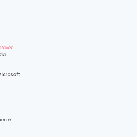
stpilot
zia
Microsoft
non è