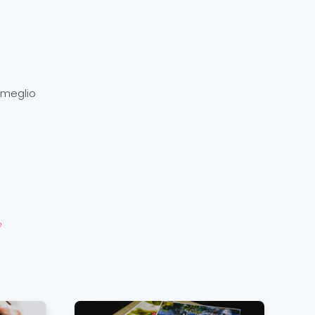
, meglio
o