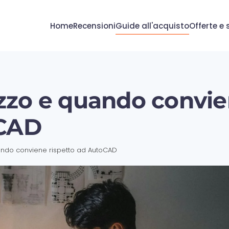
Home
Recensioni
Guide all'acquisto
Offerte e 
zzo e quando convi
oCAD
ando conviene rispetto ad AutoCAD