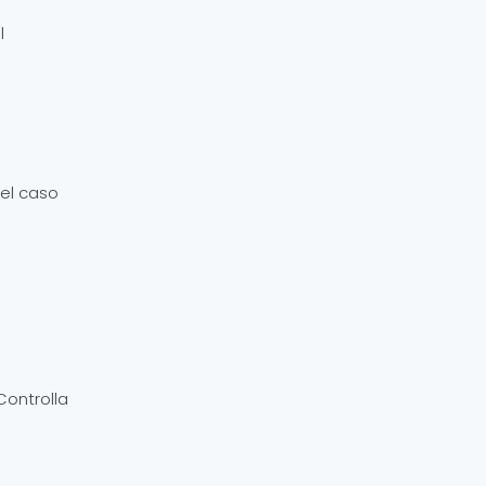
l
uel caso
Controlla