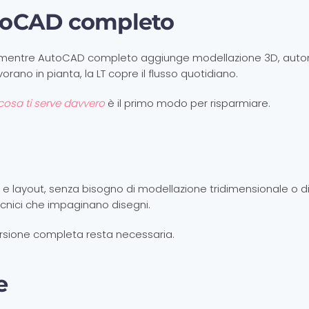
toCAD completo
D, mentre AutoCAD completo aggiunge modellazione 3D, auto
orano in pianta, la LT copre il flusso quotidiano.
cosa ti serve davvero
è il primo modo per risparmiare.
 e layout, senza bisogno di modellazione tridimensionale o di
tecnici che impaginano disegni.
versione completa resta necessaria.
e