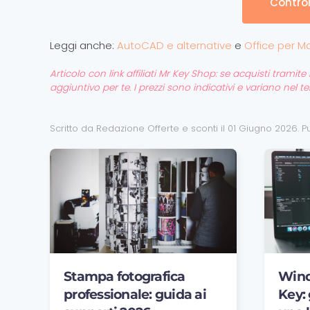
Control
Leggi anche:
AutoCAD e alternative
e
Office per M
Articolo con link affiliati Mr Key Shop: se acquisti tram
aggiuntivo per te. I prezzi sono indicativi e variano nel 
Scritto da Redazione Offerte e sconti il
01 Giugno 2026
. 
Stampa fotografica
Wind
professionale: guida ai
Key: 