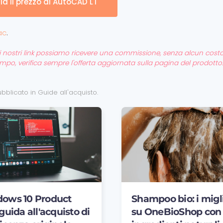
la il prezzo di AutoCAD LT
ac
.
ite i nostri link possiamo ricevere una commissione, senza alcun cost
tempo, verifica sempre l'offerta aggiornata sulla pagina del prodotto.
Pubblicato in
Guide all'acquisto
.
ows 10 Product
Shampoo bio: i migli
guida all'acquisto di
su OneBioShop con