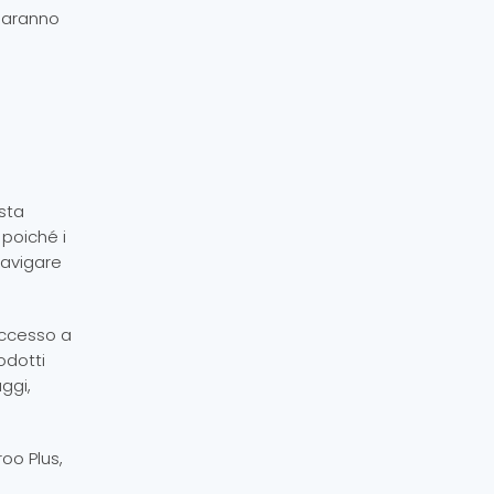
 saranno
sta
, poiché i
 navigare
 accesso a
odotti
ggi,
oo Plus,