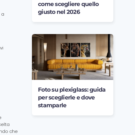
come scegliere quello
giusto nel 2026
 a
vi
Foto su plexiglass: guida
per sceglierle e dove
stamparle
e
celta
rando che