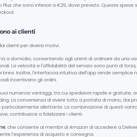
roo Plus che sono inferiori a €25, dove previsto. Queste spese
eckout.
no ai clienti
clienti per diversi motivi.
 a domicilio, consentendo agli utenti di ordinare da una va
ionali. La velocità e l'affidabilità del servizio sono punti di forza
pi brevi. Inoltre, l'interfaccia intuitiva dell'app rende semplice
iali incentivano gli ordini.
 suoi numerosi vantaggi, tra cui spedizioni rapide e gratuite,
ding. La convenienza di avere tutto a portata di mano, dai pr
zio particolarmente allettante. La combinazione di questi vanta
e, contribuisce a fidelizzare i clienti.
ime
, che consente ai membri di Amazon di accedere a Deliver
rmente l'esperienza di acquisto e consegna.