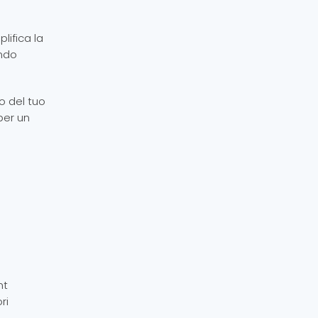
lifica la
endo
o del tuo
per un
nt
ri
.