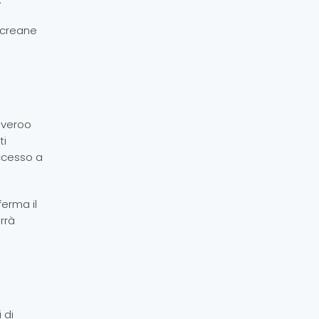
, creane
liveroo
ti
accesso a
ferma il
rrà
 di