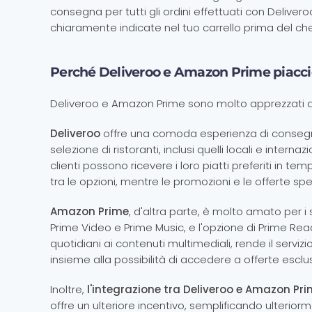
consegna per tutti gli ordini effettuati con Delive
chiaramente indicate nel tuo carrello prima del ch
Perché Deliveroo e Amazon Prime piaccio
Deliveroo e Amazon Prime sono molto apprezzati dai 
Deliveroo
offre una comoda esperienza di consegna
selezione di ristoranti, inclusi quelli locali e internaz
clienti possono ricevere i loro piatti preferiti in tem
tra le opzioni, mentre le promozioni e le offerte spec
Amazon Prime
, d'altra parte, è molto amato per i
Prime Video e Prime Music, e l'opzione di Prime Rea
quotidiani ai contenuti multimediali, rende il servi
insieme alla possibilità di accedere a offerte esclusiv
Inoltre,
l'integrazione tra Deliveroo e Amazon Pr
offre un ulteriore incentivo, semplificando ulterio