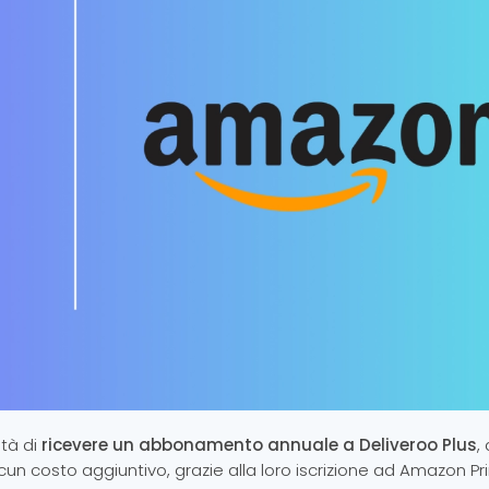
ità di
ricevere un abbonamento annuale a Deliveroo Plus
,
cun costo aggiuntivo, grazie alla loro iscrizione ad Amazon Pr