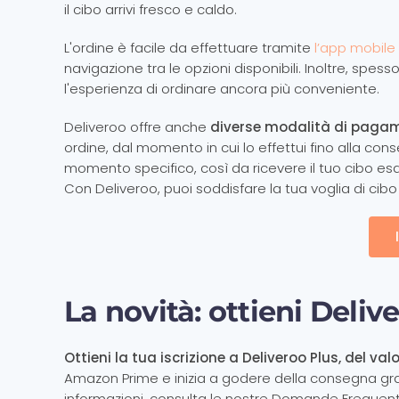
il cibo arrivi fresco e caldo.
L'ordine è facile da effettuare tramite
l’app mobile 
navigazione tra le opzioni disponibili. Inoltre, spess
l'esperienza di ordinare ancora più conveniente.
Deliveroo offre anche
diverse modalità di paga
ordine, dal momento in cui lo effettui fino alla c
momento specifico, così da ricevere il tuo cibo e
Con Deliveroo, puoi soddisfare la tua voglia di cib
La novità: ottieni Del
Ottieni la tua iscrizione a Deliveroo Plus, del va
Amazon Prime e inizia a godere della consegna grat
informazioni, consulta le nostre Domande Frequenti 