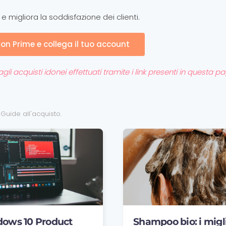
e migliora la soddisfazione dei clienti.
zon Prime e collega il tuo account
 acquisti idonei effettuati tramite i link presenti in questa pag
n
Guide all'acquisto
.
ows 10 Product
Shampoo bio: i migli