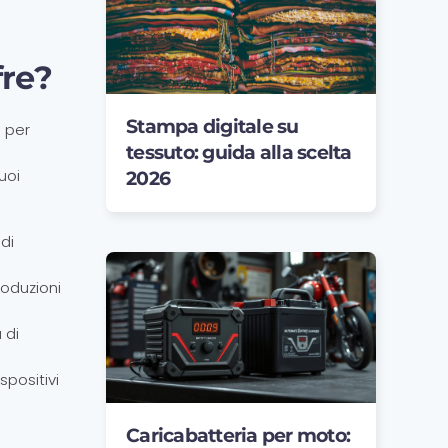
fre?
Stampa digitale su
ù per
tessuto: guida alla scelta
uoi
2026
 di
roduzioni
 di
spositivi
Caricabatteria per moto: