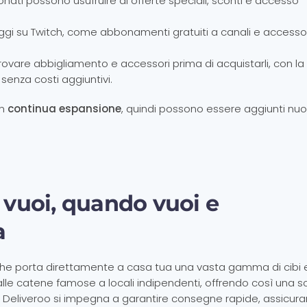
onati possono usufruire di offerte speciali, sconti e accesso
ggi su Twitch, come abbonamenti gratuiti a canali e accesso
ovare abbigliamento e accessori prima di acquistarli, con la
i senza costi aggiuntivi.
in
continua espansione
, quindi possono essere aggiunti nuo
e vuoi, quando vuoi e
a
he porta direttamente a casa tua una vasta gamma di cibi 
alle catene famose a locali indipendenti, offrendo così una s
rini, Deliveroo si impegna a garantire consegne rapide, assicu