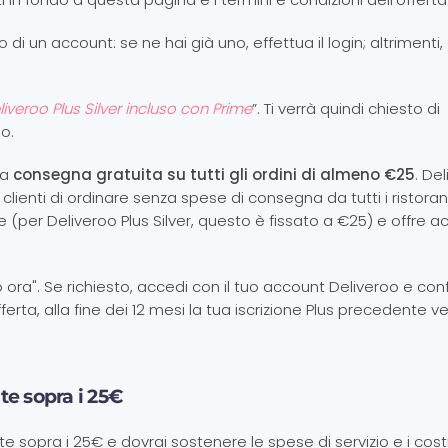
 di un account: se ne hai già uno, effettua il login; altrimenti
liveroo Plus Silver incluso con Prime
”. Ti verrà quindi chiesto di
o.
la
consegna gratuita su tutti gli ordini di almeno €25
. De
lienti di ordinare senza spese di consegna da tutti i ristoran
e (per Deliveroo Plus Silver, questo è fissato a €25) e offre 
lo ora". Se richiesto, accedi con il tuo account Deliveroo e con
erta, alla fine dei 12 mesi la tua iscrizione Plus precedente ve
te sopra i 25€
ate sopra i 25€ e dovrai sostenere le spese di servizio e i costi