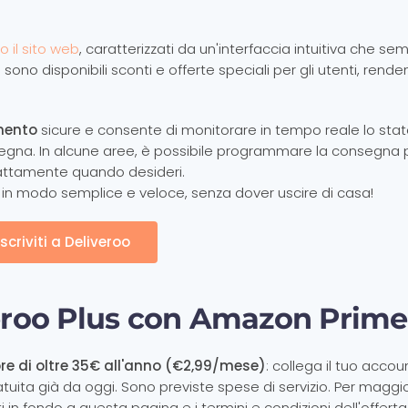
o il sito web
, caratterizzati da un'interfaccia intuitiva che semp
o sono disponibili sconti e offerte speciali per gli utenti, rend
mento
sicure e consente di monitorare in tempo reale lo stat
onsegna. In alcune aree, è possibile programmare la consegna 
sattamente quando desideri.
o in modo semplice e veloce, senza dover uscire di casa!
Iscriviti a Deliveroo
iveroo Plus con Amazon Prime
lore di oltre 35€ all'anno (€2,99/mese)
: collega il tuo accou
uita già da oggi. Sono previste spese di servizio. Per maggio
in fondo a questa pagina e i termini e condizioni dell'offerta