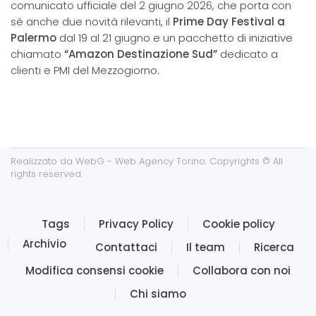
comunicato ufficiale del 2 giugno 2026, che porta con
sé anche due novità rilevanti, il
Prime Day Festival a
Palermo
dal 19 al 21 giugno e un pacchetto di iniziative
chiamato
“Amazon Destinazione Sud”
dedicato a
clienti e PMI del Mezzogiorno.
Realizzato da
WebG - Web Agency Torino
. Copyrights © All
rights reserved.
Tags
Privacy Policy
Cookie policy
Archivio
Contattaci
Il team
Ricerca
Modifica consensi cookie
Collabora con noi
Chi siamo