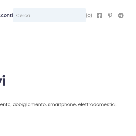
sconti
i
damento, abbigliamento, smartphone, elettrodomestici,