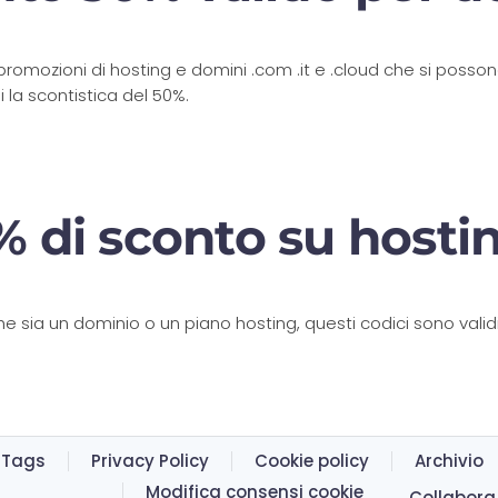
le promozioni di hosting e domini .com .it e .cloud che si posso
 la scontistica del 50%.
 di sconto su hosti
e sia un dominio o un piano hosting, questi codici sono validi s
Tags
Privacy Policy
Cookie policy
Archivio
Modifica consensi cookie
Collabora