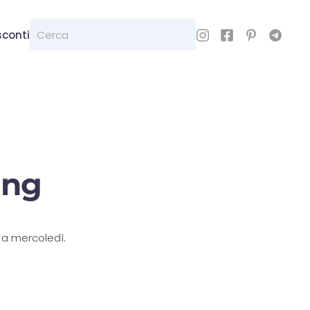
sconti
ing
 a mercoledì.