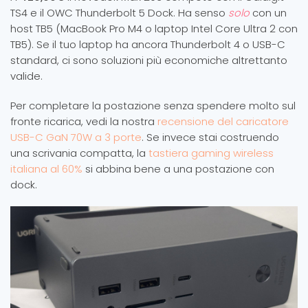
TS4 e il OWC Thunderbolt 5 Dock. Ha senso
solo
con un
host TB5 (MacBook Pro M4 o laptop Intel Core Ultra 2 con
TB5). Se il tuo laptop ha ancora Thunderbolt 4 o USB-C
standard, ci sono soluzioni più economiche altrettanto
valide.
Per completare la postazione senza spendere molto sul
fronte ricarica, vedi la nostra
recensione del caricatore
USB-C GaN 70W a 3 porte
. Se invece stai costruendo
una scrivania compatta, la
tastiera gaming wireless
italiana al 60%
si abbina bene a una postazione con
dock.