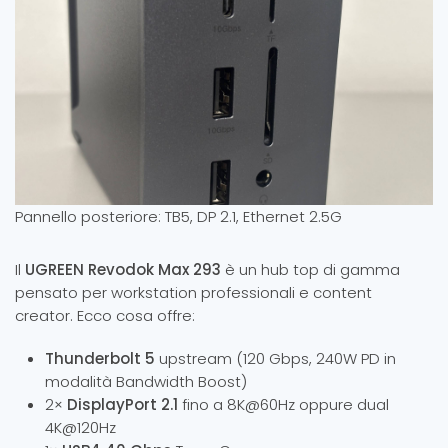
Pannello posteriore: TB5, DP 2.1, Ethernet 2.5G
Il
UGREEN Revodok Max 293
è un hub top di gamma
pensato per workstation professionali e content
creator. Ecco cosa offre:
Thunderbolt 5
upstream (120 Gbps, 240W PD in
modalità Bandwidth Boost)
2×
DisplayPort 2.1
fino a 8K@60Hz oppure dual
4K@120Hz