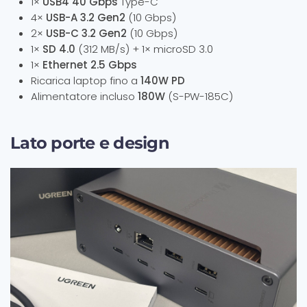
1×
USB4 40 Gbps
Type-C
4×
USB-A 3.2 Gen2
(10 Gbps)
2×
USB-C 3.2 Gen2
(10 Gbps)
1×
SD 4.0
(312 MB/s) + 1× microSD 3.0
1×
Ethernet 2.5 Gbps
Ricarica laptop fino a
140W PD
Alimentatore incluso
180W
(S-PW-185C)
Lato porte e design