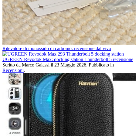
Rilevatore di monossido di carbonio: recensione dal vivo
UGREEN Revodok Max: docking station Thunderbolt 5 recensione
Scritto da Marco Galassi il
23 Maggio 2026
. Pubblicato in
Recensioni
.