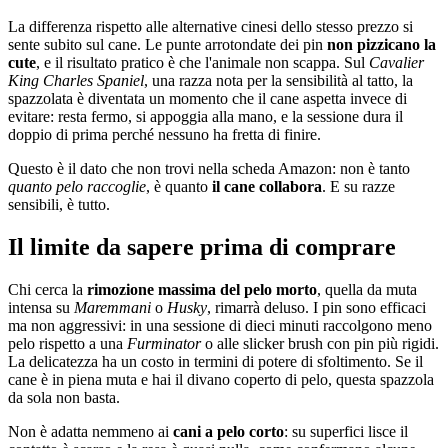
La differenza rispetto alle alternative cinesi dello stesso prezzo si
sente subito sul cane. Le punte arrotondate dei pin
non pizzicano la
cute
, e il risultato pratico è che l'animale non scappa. Sul
Cavalier
King Charles Spaniel
, una razza nota per la sensibilità al tatto, la
spazzolata è diventata un momento che il cane aspetta invece di
evitare: resta fermo, si appoggia alla mano, e la sessione dura il
doppio di prima perché nessuno ha fretta di finire.
Questo è il dato che non trovi nella scheda Amazon: non è tanto
quanto pelo raccoglie
, è quanto
il cane collabora
. E su razze
sensibili, è tutto.
Il limite da sapere prima di comprare
Chi cerca la
rimozione massima del pelo morto
, quella da muta
intensa su
Maremmani
o
Husky
, rimarrà deluso. I pin sono efficaci
ma non aggressivi: in una sessione di dieci minuti raccolgono meno
pelo rispetto a una
Furminator
o alle slicker brush con pin più rigidi.
La delicatezza ha un costo in termini di potere di sfoltimento. Se il
cane è in piena muta e hai il divano coperto di pelo, questa spazzola
da sola non basta.
Non è adatta nemmeno ai
cani a pelo corto
: su superfici lisce il