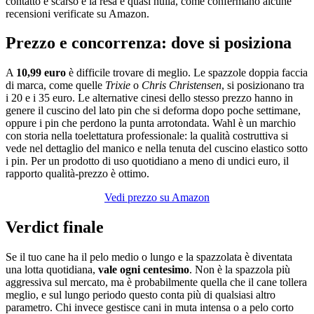
contatto è scarso e la resa è quasi nulla, come confermano alcune
recensioni verificate su Amazon.
Prezzo e concorrenza: dove si posiziona
A
10,99 euro
è difficile trovare di meglio. Le spazzole doppia faccia
di marca, come quelle
Trixie
o
Chris Christensen
, si posizionano tra
i 20 e i 35 euro. Le alternative cinesi dello stesso prezzo hanno in
genere il cuscino del lato pin che si deforma dopo poche settimane,
oppure i pin che perdono la punta arrotondata. Wahl è un marchio
con storia nella toelettatura professionale: la qualità costruttiva si
vede nel dettaglio del manico e nella tenuta del cuscino elastico sotto
i pin. Per un prodotto di uso quotidiano a meno di undici euro, il
rapporto qualità-prezzo è ottimo.
Vedi prezzo su Amazon
Verdict finale
Se il tuo cane ha il pelo medio o lungo e la spazzolata è diventata
una lotta quotidiana,
vale ogni centesimo
. Non è la spazzola più
aggressiva sul mercato, ma è probabilmente quella che il cane tollera
meglio, e sul lungo periodo questo conta più di qualsiasi altro
parametro. Chi invece gestisce cani in muta intensa o a pelo corto