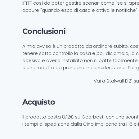
IFTTT così da poter gestire scenari come "se si apre
oppure "quando esco di casa e attiva le notifiche" e
Conclusioni
A mio avviso è un prodotto da ordinare subito, c
tenere sotto controllo la casa e poi, diciamolo, la 
adesivo e averlo installato non si batte facilmente. 
è un prodotto da prendere in considerazione. Per g
Vai a Stalwall D21 
Acquisto
Il prodotto costa 8,12€ su Gearbest, con uno sconto 
I tempi di spedizione dalla Cina implicano tra i 15 e