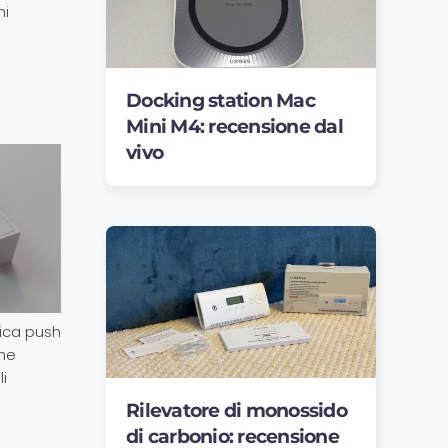
hi
Docking station Mac
Mini M4: recensione dal
vivo
fica push
che
i
Rilevatore di monossido
di carbonio: recensione