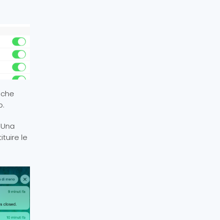
 che
b.
. Una
ituire le