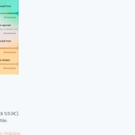
 11,53€).
ile.
o Galassi