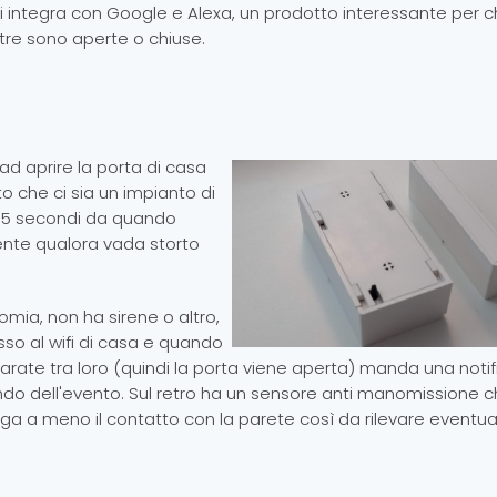
si integra con Google e Alexa, un prodotto interessante per c
tre sono aperte o chiuse.
i ad aprire la porta di casa
 che ci sia un impianto di
in 5 secondi da quando
ente qualora vada storto
omia, non ha sirene o altro,
o al wifi di casa e quando
arate tra loro (quindi la porta viene aperta) manda una noti
do dell'evento. Sul retro ha un sensore anti manomissione 
nga a meno il contatto con la parete così da rilevare eventual