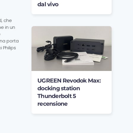
dal vivo
d, che
e in un
e
 una porta
 Philips
UGREEN Revodok Max:
docking station
Thunderbolt 5
recensione