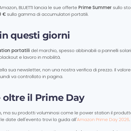
Amazon, BLUETTI lancia le sue offerte
Prime Summer
sullo sto
0 €
sulla gamma di accumulatori portatili.
n questi giorni
tion portatili
del marchio, spesso abbinabili a pannelli solar
ackout e lavoro in mobilità.
ella sua newsletter, non una nostra verifica di prezzo. Il valore
indi va controllato in pagina.
oltre il Prime Day
n, ma su prodotti voluminosi come le power station il produtt
 le date dell'evento trovi la guida all'
Amazon Prime Day 2026
.