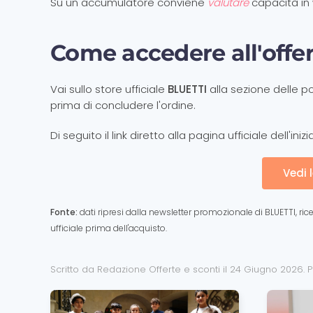
Su un accumulatore conviene
valutare
capacità in 
Come accedere all'offe
Vai sullo store ufficiale
BLUETTI
alla sezione delle po
prima di concludere l'ordine.
Di seguito il link diretto alla pagina ufficiale dell'in
Vedi 
Fonte:
dati ripresi dalla newsletter promozionale di BLUETTI, ri
ufficiale prima dell'acquisto.
Scritto da Redazione Offerte e sconti il
24 Giugno 2026
. 