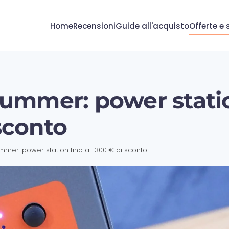
Home
Recensioni
Guide all'acquisto
Offerte e 
ummer: power stati
 sconto
mmer: power station fino a 1.300 € di sconto