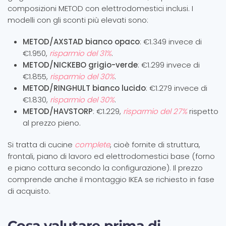
composizioni METOD con elettrodomestici inclusi. I
modelli con gli sconti più elevati sono:
METOD/AXSTAD bianco opaco
: €1.349 invece di
€1.950,
risparmio del 31%
.
METOD/NICKEBO grigio-verde
: €1.299 invece di
€1.855,
risparmio del 30%
.
METOD/RINGHULT bianco lucido
: €1.279 invece di
€1.830,
risparmio del 30%
.
METOD/HAVSTORP
: €1.229,
risparmio del 27%
rispetto
al prezzo pieno.
Si tratta di cucine
complete
, cioè fornite di struttura,
frontali, piano di lavoro ed elettrodomestici base (forno
e piano cottura secondo la configurazione). Il prezzo
comprende anche il montaggio IKEA se richiesto in fase
di acquisto.
Cosa valutare prima di