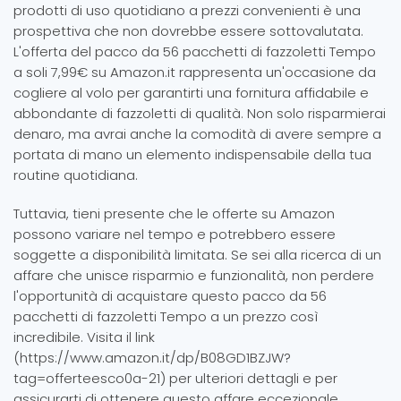
prodotti di uso quotidiano a prezzi convenienti è una
prospettiva che non dovrebbe essere sottovalutata.
L'offerta del pacco da 56 pacchetti di fazzoletti Tempo
a soli 7,99€ su Amazon.it rappresenta un'occasione da
cogliere al volo per garantirti una fornitura affidabile e
abbondante di fazzoletti di qualità. Non solo risparmierai
denaro, ma avrai anche la comodità di avere sempre a
portata di mano un elemento indispensabile della tua
routine quotidiana.
Tuttavia, tieni presente che le offerte su Amazon
possono variare nel tempo e potrebbero essere
soggette a disponibilità limitata. Se sei alla ricerca di un
affare che unisce risparmio e funzionalità, non perdere
l'opportunità di acquistare questo pacco da 56
pacchetti di fazzoletti Tempo a un prezzo così
incredibile. Visita il link
(https://www.amazon.it/dp/B08GD1BZJW?
tag=offerteesco0a-21) per ulteriori dettagli e per
assicurarti di ottenere questo affare eccezionale