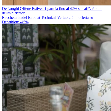
De'Longhi Offerte Estive: risparmia fino al 42% su caffè, forni e
deumidificatori
Racchetta Padel Babolat Technical Vertuo 2.5 in offerta su
Decathlon: -45%