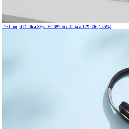
De'Longhi Dedica Style EC685 in offerta a 179,90€ (-35%)