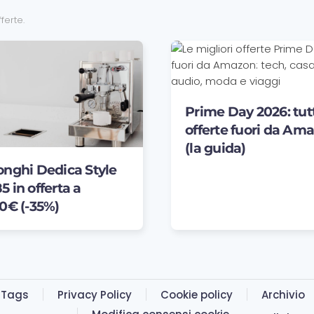
fferte
.
Prime Day 2026: tutt
offerte fuori da Am
(la guida)
onghi Dedica Style
 in offerta a
90€ (-35%)
Tags
Privacy Policy
Cookie policy
Archivio