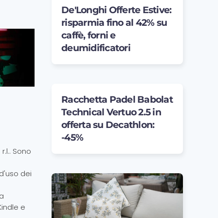
De'Longhi Offerte Estive:
risparmia fino al 42% su
caffè, forni e
deumidificatori
Racchetta Padel Babolat
Technical Vertuo 2.5 in
offerta su Decathlon:
-45%
.l.. Sono
d'uso dei
da
Kindle e