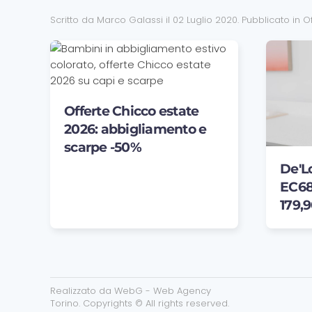
Scritto da Marco Galassi il
02 Luglio 2020
. Pubblicato in
O
Offerte Chicco estate
2026: abbigliamento e
scarpe -50%
De'L
EC685
179,
Realizzato da
WebG - Web Agency
Torino
. Copyrights © All rights reserved.