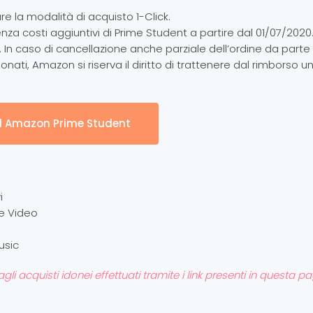
are la modalità di acquisto 1-Click.
 senza costi aggiuntivi di Prime Student a partire dal 01/07/2020
o. In caso di cancellazione anche parziale dell’ordine da parte
ionati, Amazon si riserva il diritto di trattenere dal rimborso u
d Amazon Prime Student
i
me Video
usic
 acquisti idonei effettuati tramite i link presenti in questa pag