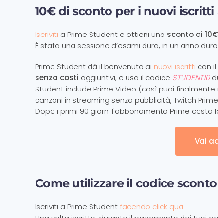
10€ di sconto per i nuovi iscritt
Iscriviti
a Prime Student e ottieni uno
sconto di 10€
È stata una sessione d’esami dura, in un anno dur
Prime Student dà il benvenuto ai
nuovi iscritti
con i
senza costi
aggiuntivi, e usa il codice
STUDENT10
du
Student include Prime Video (così puoi finalmente me
canzoni in streaming senza pubblicità, Twitch Prim
Dopo i primi 90 giorni l'abbonamento Prime costa l
Vai a
Come utilizzare il codice sconto
Iscriviti a Prime Student
facendo click qua
Una volta iscritto, durante il pagamento dei tuoi acqu