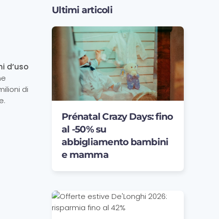
Ultimi articoli
ni d’uso
me
ilioni di
e.
Prénatal Crazy Days: fino
al -50% su
abbigliamento bambini
e mamma