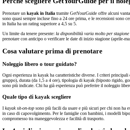
Perché scegliere GetYourGuide per il nole
Prenotare un
kayak in Italia
tramite GetYourGuide offre alcuni vantaggi
sono quasi sempre incluse fino a 24 ore prima, e le recensioni sono cert
in Italia ha un rating superiore a 4,5 su 5.
Un limite da tenere presente:
la disponibilità varia molto per stagion
prenotare con anticipo o verificare le date di inizio stagione (aprile-m
Cosa valutare prima di prenotare
Noleggio libero o tour guidato?
Ogni esperienza in kayak ha caratteristiche diverse. I criteri principal
gruppo), durata (da 1,5 a 4 ore), tipologia di kayak (biposto rigido, gon
sono più indicate. Chi ha già esperienza può preferire il noleggio libe
Quale tipo di kayak scegliere
I
kayak sit-on-top
sono più facili da usare e più sicuri per chi non ha e
in caso di capovolgimento. Per le famiglie con bambini, i modelli bipost
compromesso tra maneggevolezza e facilità di trasporto.