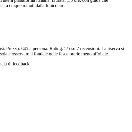
ll'intera piattaforma italiana. Durata: 1,5 ore, con guida che
la, a cinque minuti dalla funicolare.
usi. Prezzo: €45 a persona. Rating: 5/5 su 7 recensioni. La riserva si
ola e osservare il fondale nelle fasce orarie meno affollate.
inaia di feedback.