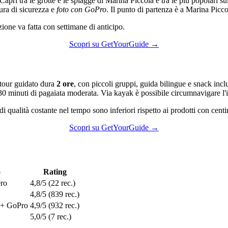
Capri tra le grotte e le spiagge di Marina Piccola è tra le più popolari su
ura di sicurezza e
foto con GoPro
. Il punto di partenza è a Marina Picco
zione va fatta con settimane di anticipo.
Scopri su GetYourGuide →
l tour guidato dura
2 ore
, con piccoli gruppi, guida bilingue e snack incl
30 minuti di pagaiata moderata. Via kayak è possibile circumnavigare l'is
i qualità costante nel tempo sono inferiori rispetto ai prodotti con cent
Scopri su GetYourGuide →
o
Rating
ero
4,8/5 (22 rec.)
4,8/5 (839 rec.)
 + GoPro
4,9/5 (932 rec.)
5,0/5 (7 rec.)