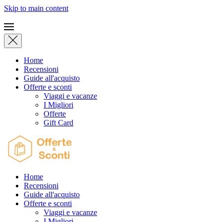
Skip to main content
Home
Recensioni
Guide all'acquisto
Offerte e sconti
Viaggi e vacanze
I Migliori
Offerte
Gift Card
Home
Recensioni
Guide all'acquisto
Offerte e sconti
Viaggi e vacanze
I Migliori