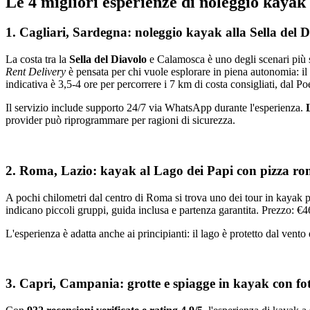
Le 4 migliori esperienze di noleggio kayak 
1. Cagliari, Sardegna: noleggio kayak alla Sella del 
La costa tra la
Sella del Diavolo
e Calamosca è uno degli scenari più sp
Rent Delivery
è pensata per chi vuole esplorare in piena autonomia: il 
indicativa è 3,5-4 ore per percorrere i 7 km di costa consigliati, dal P
Il servizio include supporto 24/7 via WhatsApp durante l'esperienza.
provider può riprogrammare per ragioni di sicurezza.
2. Roma, Lazio: kayak al Lago dei Papi con pizza r
A pochi chilometri dal centro di Roma si trova uno dei tour in kayak pi
indicano piccoli gruppi, guida inclusa e partenza garantita. Prezzo: €4
L'esperienza è adatta anche ai principianti: il lago è protetto dal vento
3. Capri, Campania: grotte e spiagge in kayak con f