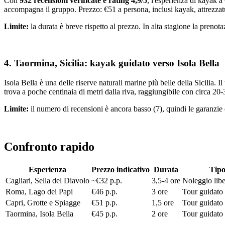
Con
932 recensioni verificate e rating 4,9/5
, l'esperienza di kayak a 
accompagna il gruppo. Prezzo: €51 a persona, inclusi kayak, attrezzat
Limite:
la durata è breve rispetto al prezzo. In alta stagione la prenota
4. Taormina, Sicilia: kayak guidato verso Isola Bella
Isola Bella è una delle riserve naturali marine più belle della Sicilia. I
trova a poche centinaia di metri dalla riva, raggiungibile con circa 20-
Limite:
il numero di recensioni è ancora basso (7), quindi le garanzie d
Confronto rapido
Esperienza
Prezzo indicativo
Durata
Tip
Cagliari, Sella del Diavolo
~€32 p.p.
3,5-4 ore
Noleggio lib
Roma, Lago dei Papi
€46 p.p.
3 ore
Tour guidato
Capri, Grotte e Spiagge
€51 p.p.
1,5 ore
Tour guidato
Taormina, Isola Bella
€45 p.p.
2 ore
Tour guidato