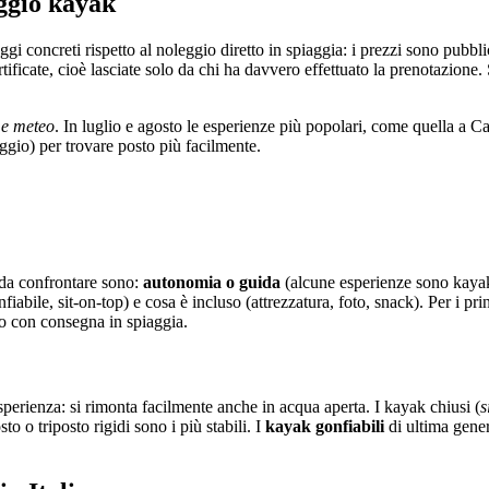
ggio kayak
 concreti rispetto al noleggio diretto in spiaggia: i prezzi sono pubblica
ificate, cioè lasciate solo da chi ha davvero effettuato la prenotazione.
e e meteo
. In luglio e agosto le esperienze più popolari, come quella a C
aggio) per trovare posto più facilmente.
i da confrontare sono:
autonomia o guida
(alcune esperienze sono kayak
fiabile, sit-on-top) e cosa è incluso (attrezzatura, foto, snack). Per i pr
ro con consegna in spiaggia.
sperienza: si rimonta facilmente anche in acqua aperta. I kayak chiusi (
s
o o triposto rigidi sono i più stabili. I
kayak gonfiabili
di ultima gener