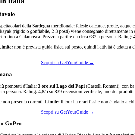
in Italia
Diavolo
ettacolari della Sardegna meridionale: falesie calcaree, grotte, acque cri
kayak (rigido o gonfiabile, 2-3 posti) viene consegnato direttamente in s
oetto fino a Calamosca. Prezzo a partire da circa €32 a persona. Rating: 4
Limite:
non è prevista guida fisica sul posto, quindi l'attività è adatta a 
Scopri su GetYourGuide →
omana
ù prenotati d'Italia:
3 ore sul Lago dei Papi
(Castelli Romani), con bag
6 a persona. Rating: 4,8/5 su 839 recensioni verificate, uno dei prodott
 e non presenta correnti.
Limite:
il tour ha orari fissi e non è adatto a c
Scopri su GetYourGuide →
oto GoPro