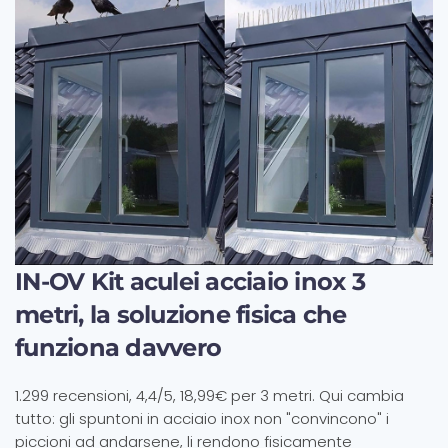
IN-OV Kit aculei acciaio inox 3
metri, la soluzione fisica che
funziona davvero
1.299 recensioni, 4,4/5, 18,99€ per 3 metri. Qui cambia
tutto: gli spuntoni in acciaio inox non "convincono" i
piccioni ad andarsene, li rendono fisicamente