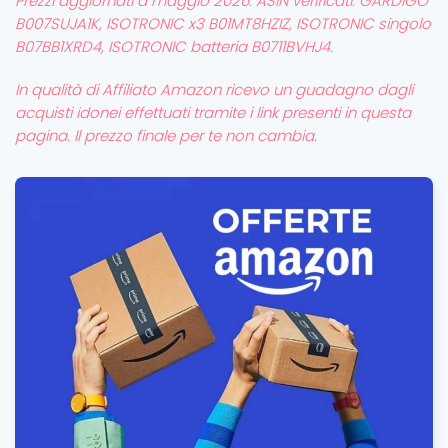
Prezzi aggiornati a maggio 2026. ASIN verificati: GARDIGO
B007SUJA1K, ISOTRONIC x3 B01MT8HZIZ, ISOTRONIC singolo
B07BB1XRD4, ISOTRONIC batteria B0711BVHJ4.
In qualità di Affiliato Amazon ricevo un guadagno dagli
acquisti idonei effettuati tramite i link presenti in questa
pagina. Il prezzo finale per te non cambia.