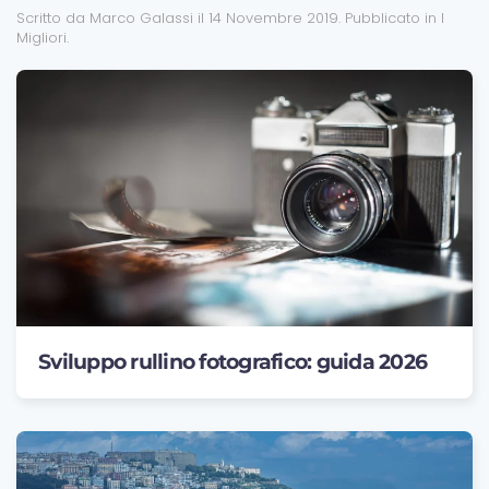
Scritto da Marco Galassi il
14 Novembre 2019
. Pubblicato in
I
Migliori
.
Sviluppo rullino fotografico: guida 2026