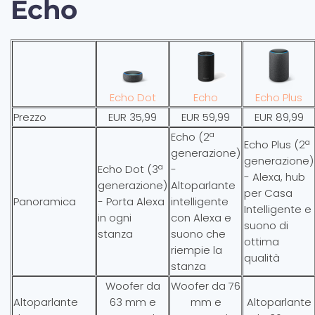
Echo
Echo Dot
Echo
Echo Plus
Prezzo
EUR 35,99
EUR 59,99
EUR 89,99
Echo (2ª
Echo Plus (2ª
generazione)
generazione)
Echo Dot (3ª
-
- Alexa, hub
generazione)
Altoparlante
per Casa
Panoramica
- Porta Alexa
intelligente
Intelligente e
in ogni
con Alexa e
suono di
stanza
suono che
ottima
riempie la
qualità
stanza
Woofer da
Woofer da 76
Altoparlante
63 mm e
mm e
Altoparlante